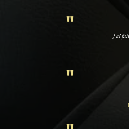
"
J'ai fa
"