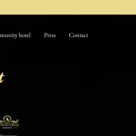
unity hotel
Press
Contact
t
0 reviews