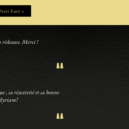
Petit Futé >
es rideaux. Merci !
"
 , sa réactivité et sa bonne
 Myriam!
"