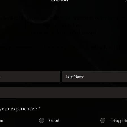
is valuable to me and may be of interest to other internet 
comment below.
How do I do it?
It's this way!
iew or comment
and leave me your contact details so that i
our experience ?
*
nt
Good
Disappoi