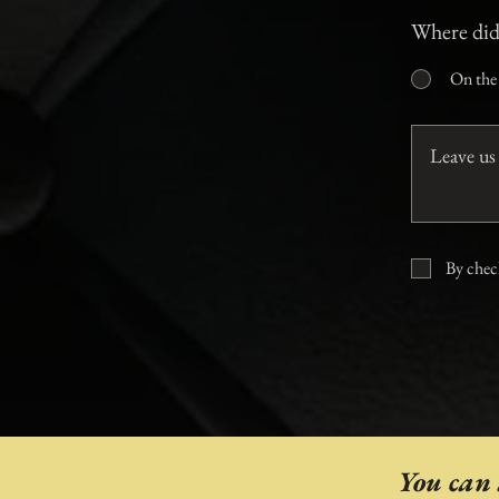
Where did
On the 
By check
You can 