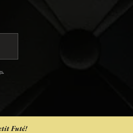
gs.
tit Futé!