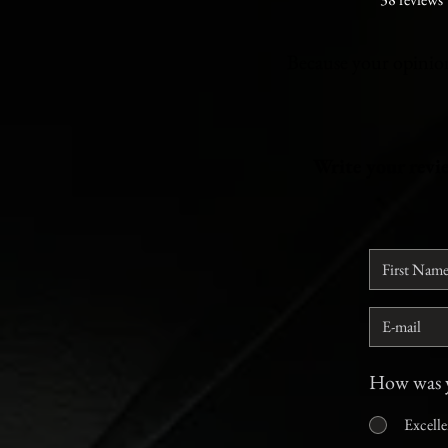
Because your opinion 
Write your rev
How was y
Excelle