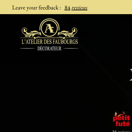
Leave your feedback
:
84
reviews
38 reviews