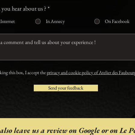
 you hear about us ?
*
Internet
In Annecy
On Facebook
ing this box, I accept the
privacy and cookie policy of Atelier des Faubour
Send your feedback
also leave us a review on Google or on Le Pe