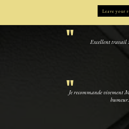
Leave your 
"
Excellent travail !
"
Je recommande vivement Myri
humeur. 