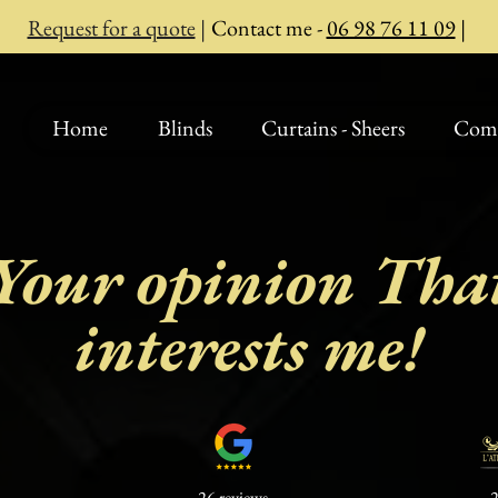
Request for a quote
|
Contact me -
06 98 76 11 09
|
Home
Blinds
Curtains - Sheers
Comm
Your opinion
Tha
interests me!
26 reviews
2