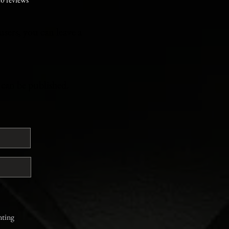
users, you can leave a
t can be published.
nting